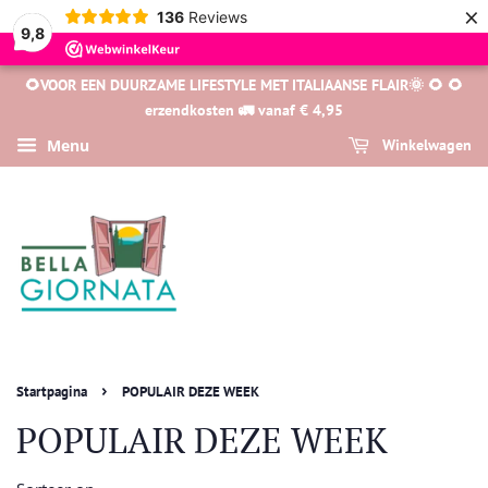
×
136
Reviews
9,8
🌻VOOR EEN DUURZAME LIFESTYLE MET ITALIAANSE FLAIR🌞 🌻 🌻
erzendkosten 🚛 vanaf € 4,95
Menu
Winkelwagen
›
Startpagina
POPULAIR DEZE WEEK
POPULAIR DEZE WEEK