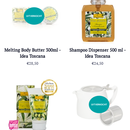
UITVERKOCHT
Melting Body Butter 300ml -
Shampoo Dispenser 500 ml -
Idea Toscana
Idea Toscana
Normale
€28,50
Normale
€24,50
prijs
prijs
UITVERKOCHT