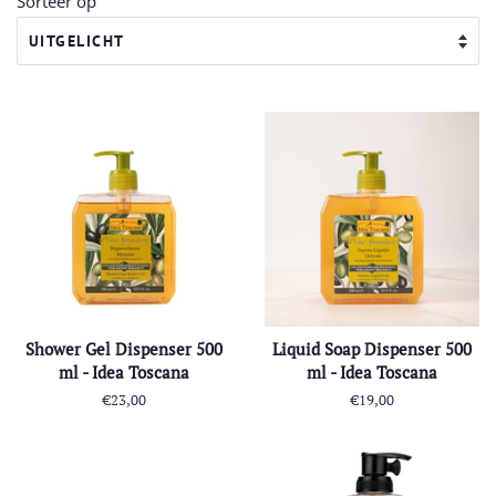
Sorteer op
Shower Gel Dispenser 500
Liquid Soap Dispenser 500
ml - Idea Toscana
ml - Idea Toscana
Normale
€23,00
Normale
€19,00
prijs
prijs