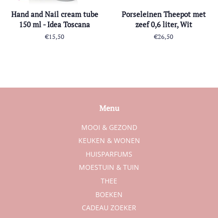
Hand and Nail cream tube
Porseleinen Theepot met
150 ml - Idea Toscana
zeef 0,6 liter, Wit
Normale
€15,50
Normale
€26,50
prijs
prijs
Menu
MOOI & GEZOND
KEUKEN & WONEN
HUISPARFUMS
MOESTUIN & TUIN
THEE
BOEKEN
CADEAU ZOEKER