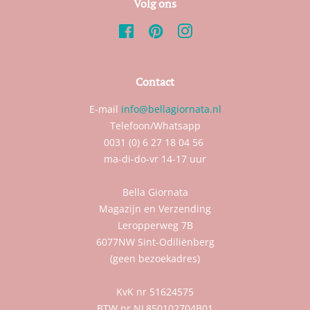
Volg ons
Facebook
Pinterest
Instagram
Contact
E-mail
info@bellagiornata.nl
Telefoon/Whatsapp
0031 (0) 6 27 18 04 56
ma-di-do-vr 14-17 uur
Bella Giornata
Magazijn en Verzending
Leropperweg 7B
6077NW Sint-Odiliënberg
(geen bezoekadres)
KvK nr 51624575
BTW nr NL850102704B01