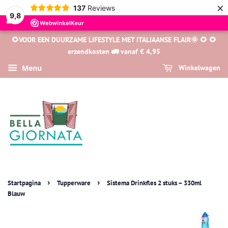
×
137
Reviews
9,8
🌻VOOR EEN DUURZAME LIFESTYLE MET ITALIAANSE FLAIR🌞 🌻 🌻
erzendkosten 🚛 vanaf € 4,95
Menu
Winkelwagen
›
›
Startpagina
Tupperware
Sistema Drinkfles 2 stuks – 330ml
Blauw