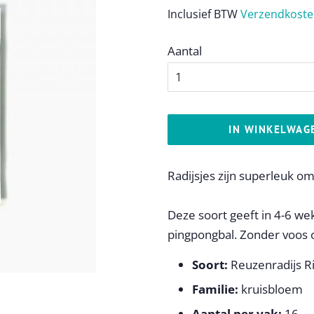
prijs
Inclusief BTW
Verzendkost
Aantal
IN WINKELWAG
Radijsjes zijn superleuk om 
Deze soort geeft in 4-6 wek
pingpongbal. Zonder voos o
Soort:
Reuzenradijs R
Familie:
kruisbloem
Aantal per vak:
16