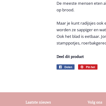
De meeste mensen eten alle
op brood.
Maar je kunt radijsjes ook
worden ze sappiger en wat
Ook het blad is eetbaar. J
stamppotjes, roerbakgerec
Deel dit product
Delen
Delen
Pin het
Pinne
op
op
Facebook
Pinter
Laatste nieuws
Volg ons