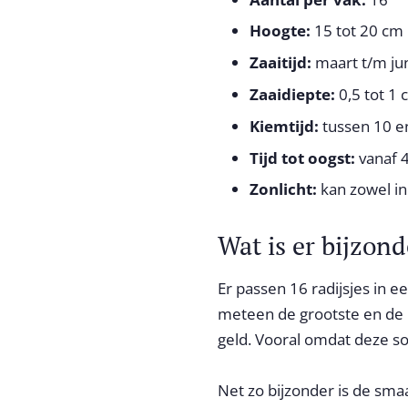
Hoogte:
15 tot 20 cm
Zaaitijd:
maart t/m ju
Zaaidiepte:
0,5 tot 1
Kiemtijd:
tussen 10 e
Tijd tot oogst:
vanaf 
Zonlicht:
kan zowel in
Wat is er bijzon
Er passen 16 radijsjes in ee
meteen de grootste en de le
geld. Vooral omdat deze soo
Net zo bijzonder is de smaak