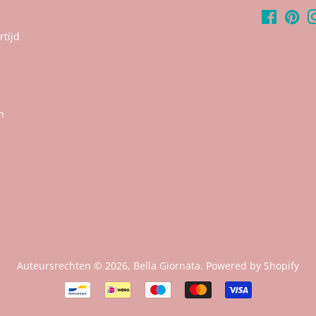
Faceboo
Pin
tijd
n
Auteursrechten © 2026,
Bella Giornata
. Powered by Shopify
Betalingspictogrammen